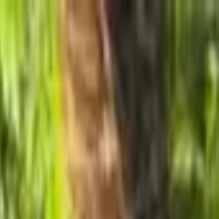
الخميس، ٠٦‏/٠٨‏/٢٠٢٦