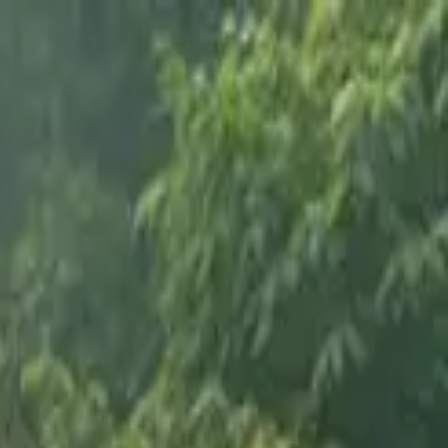
السبت، ٠٨‏/٠٨‏/٢٠٢٦