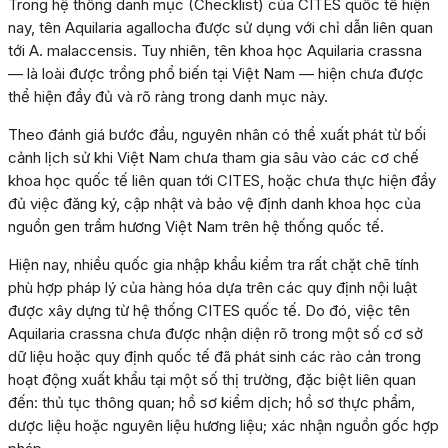
Trong hệ thống danh mục (Checklist) của CITES quốc tế hiện
nay, tên Aquilaria agallocha được sử dụng với chỉ dẫn liên quan
tới A. malaccensis. Tuy nhiên, tên khoa học Aquilaria crassna
— là loài được trồng phổ biến tại Việt Nam — hiện chưa được
thể hiện đầy đủ và rõ ràng trong danh mục này.
Theo đánh giá bước đầu, nguyên nhân có thể xuất phát từ bối
cảnh lịch sử khi Việt Nam chưa tham gia sâu vào các cơ chế
khoa học quốc tế liên quan tới CITES, hoặc chưa thực hiện đầy
đủ việc đăng ký, cập nhật và bảo vệ định danh khoa học của
nguồn gen trầm hương Việt Nam trên hệ thống quốc tế.
Hiện nay, nhiều quốc gia nhập khẩu kiểm tra rất chặt chẽ tính
phù hợp pháp lý của hàng hóa dựa trên các quy định nội luật
được xây dựng từ hệ thống CITES quốc tế. Do đó, việc tên
Aquilaria crassna chưa được nhận diện rõ trong một số cơ sở
dữ liệu hoặc quy định quốc tế đã phát sinh các rào cản trong
hoạt động xuất khẩu tại một số thị trường, đặc biệt liên quan
đến: thủ tục thông quan; hồ sơ kiểm dịch; hồ sơ thực phẩm,
dược liệu hoặc nguyên liệu hương liệu; xác nhận nguồn gốc hợp