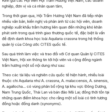
Kính gửi các Hội viên Hội Trầm Hương Việt Nam, các doanh
nghiệp, đơn vị và cá nhân quan tâm,
Trong thời gian qua, Hội Trầm Hương Việt Nam đã tiếp nhận
nhiều văn bản, kiến nghị và phản ánh từ các hội viên, doanh
nghiệp xuất khẩu trầm hương liên quan đến những khó khăn
phát sinh trong quá trình giao thương quốc tế, đặc biệt là vấn
đề định danh khoa học loài Aquilaria crassna trong hệ thống
quản lý của Công ước CITES quốc tế.
Sau quá trình làm việc và trao đổi với Cơ quan Quản lý CITES
Việt Nam, Hội xin thông tin tới hội viên và cộng đồng ngành
trầm hương một số nội dung như sau:
Theo các tài liệu và nghiên cứu quốc tế hiện hành, nhiều loài
thuộc chi Aquilaria như A. crassna, A. malaccensis, A. sinensis,
A. agallocha… có vùng phân bố rộng tại khu vực Đông Dương,
Nam Trung Quốc, Thái Lan và bán đảo Mã Lai; đồng thời tồn tại
những quan điểm khoa học cho rằng một số loài có tính tương
đồng hoặc đồng danh (synonyms).