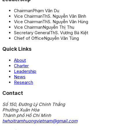
Chairman
Phạm Văn Du
Vice Chairman
ThS. Nguyễn Văn Bình
Vice Chairman
ThS. Nguyễn Văn Hùng
Vice Chairman
Nguyễn Thị Thu
Secretary General
ThS. Vương Bá Kiệt
Chief of Office
Nguyễn Văn Tùng
Quick Links
About
Charter
Leadership
News
Research
Contact
Số 150, Đường Lý Chính Thắng
Phường Xuân Hòa
Thành phố Hồ Chí Minh
twhoitramhuongvietnam@gmail.com