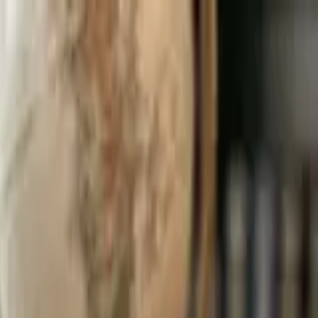
الجمعة، ٠٧‏/٠٨‏/٢٠٢٦