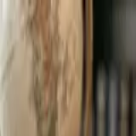
الجمعة، ٠٧‏/٠٨‏/٢٠٢٦