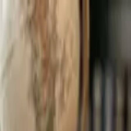
السبت، ٠٨‏/٠٨‏/٢٠٢٦