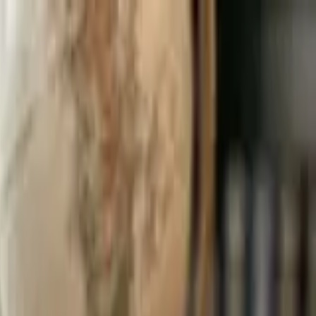
الجمعة، ٠٧‏/٠٨‏/٢٠٢٦