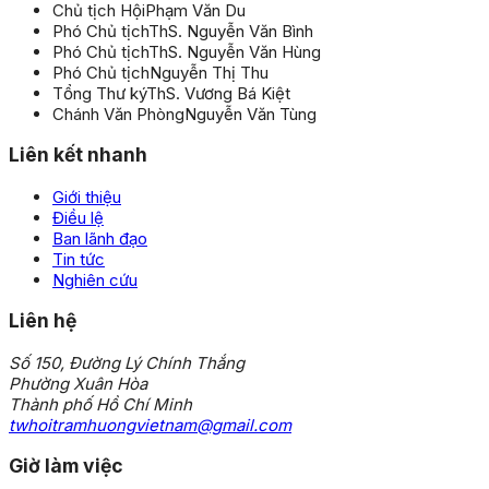
Chủ tịch Hội
Phạm Văn Du
Phó Chủ tịch
ThS. Nguyễn Văn Bình
Phó Chủ tịch
ThS. Nguyễn Văn Hùng
Phó Chủ tịch
Nguyễn Thị Thu
Tổng Thư ký
ThS. Vương Bá Kiệt
Chánh Văn Phòng
Nguyễn Văn Tùng
Liên kết nhanh
Giới thiệu
Điều lệ
Ban lãnh đạo
Tin tức
Nghiên cứu
Liên hệ
Số 150, Đường Lý Chính Thắng
Phường Xuân Hòa
Thành phố Hồ Chí Minh
twhoitramhuongvietnam@gmail.com
Giờ làm việc