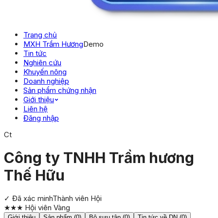
Trang chủ
MXH Trầm Hương
Demo
Tin tức
Nghiên cứu
Khuyến nông
Doanh nghiệp
Sản phẩm chứng nhận
Giới thiệu
Liên hệ
Đăng nhập
Ct
Công ty TNHH Trầm hương
Thế Hữu
✓ Đã xác minh
Thành viên Hội
★★★
Hội viên Vàng
Giới thiệu
Sản phẩm (0)
Bộ sưu tập (0)
Tin tức về DN (0)