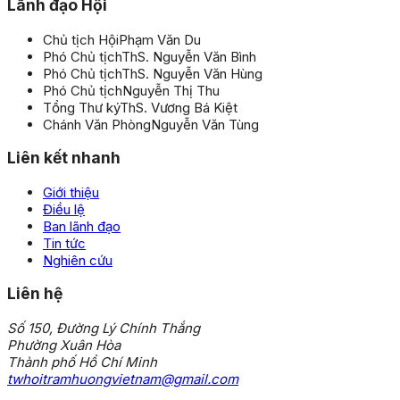
Lãnh đạo Hội
Chủ tịch Hội
Phạm Văn Du
Phó Chủ tịch
ThS. Nguyễn Văn Bình
Phó Chủ tịch
ThS. Nguyễn Văn Hùng
Phó Chủ tịch
Nguyễn Thị Thu
Tổng Thư ký
ThS. Vương Bá Kiệt
Chánh Văn Phòng
Nguyễn Văn Tùng
Liên kết nhanh
Giới thiệu
Điều lệ
Ban lãnh đạo
Tin tức
Nghiên cứu
Liên hệ
Số 150, Đường Lý Chính Thắng
Phường Xuân Hòa
Thành phố Hồ Chí Minh
twhoitramhuongvietnam@gmail.com